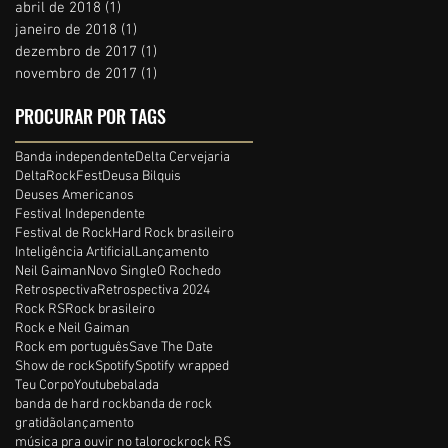
abril de 2018
(1)
1 post
janeiro de 2018
(1)
1 post
dezembro de 2017
(1)
1 post
novembro de 2017
(1)
1 post
PROCURAR POR TAGS
Banda independente
Delta Cervejaria
DeltaRockFest
Deusa Bilquis
Deuses Americanos
Festival Independente
Festival de Rock
Hard Rock brasileiro
Inteligência Artificial
Lançamento
Neil Gaiman
Novo Single
O Rochedo
Retrospectiva
Retrospectiva 2024
Rock RS
Rock brasileiro
Rock e Neil Gaiman
Rock em português
Save The Date
Show de rock
Spotify
Spotify wrapped
Teu Corpo
Youtube
balada
banda de hard rock
banda de rock
gratidão
lançamento
música pra ouvir no talo
rock
rock RS