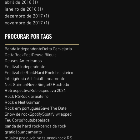
abril de 2018
(1)
1 post
janeiro de 2018
(1)
1 post
dezembro de 2017
(1)
1 post
novembro de 2017
(1)
1 post
PROCURAR POR TAGS
Banda independente
Delta Cervejaria
DeltaRockFest
Deusa Bilquis
Deuses Americanos
Festival Independente
Festival de Rock
Hard Rock brasileiro
Inteligência Artificial
Lançamento
Neil Gaiman
Novo Single
O Rochedo
Retrospectiva
Retrospectiva 2024
Rock RS
Rock brasileiro
Rock e Neil Gaiman
Rock em português
Save The Date
Show de rock
Spotify
Spotify wrapped
Teu Corpo
Youtube
balada
banda de hard rock
banda de rock
gratidão
lançamento
música pra ouvir no talo
rock
rock RS