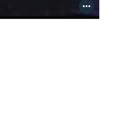
Entramos na onda da
Retrospectiva
Entramos na onda da retrospectiva pra
lembrar tudo que rolou com a Lamarquez em
2024! E que ano afude!
ARQUIVO