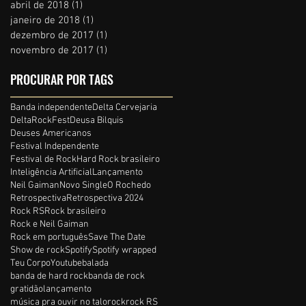
abril de 2018
(1)
1 post
janeiro de 2018
(1)
1 post
dezembro de 2017
(1)
1 post
novembro de 2017
(1)
1 post
PROCURAR POR TAGS
a
Banda independente
Delta Cervejaria
DeltaRockFest
Deusa Bilquis
Deuses Americanos
Festival Independente
Festival de Rock
Hard Rock brasileiro
Inteligência Artificial
Lançamento
Neil Gaiman
Novo Single
O Rochedo
Retrospectiva
Retrospectiva 2024
Rock RS
Rock brasileiro
Rock e Neil Gaiman
Rock em português
Save The Date
Show de rock
Spotify
Spotify wrapped
Teu Corpo
Youtube
balada
banda de hard rock
banda de rock
gratidão
lançamento
música pra ouvir no talo
rock
rock RS