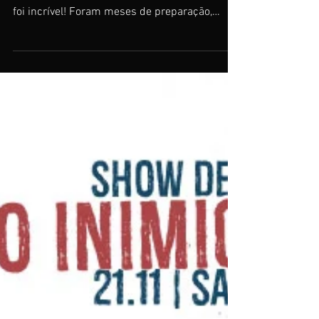
O Show de Lançamento do CD “O
Inimigo Invencível” foi incrível!
O show de Lançamento do nosso primeiro CD
“O Inimigo Invencível” na Sala Álvaro Moreyra
foi incrível! Foram meses de preparação,
ensaio, pro