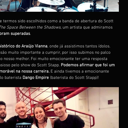
e termos sido escolhidos como a banda de abertura do Scott 
The Space Between the Shadows
, um artista que admiramos 
foram superadas
.
histórico do Araújo Vianna
, onde já assistimos tantos ídolos. 
o muito importante a cumprir, por isso subimos no palco 
o nosso melhor. Foi muito emocionante ter uma resposta 
nsioso pelo show do Scott Stapp. 
Podemos afirmar que foi um 
orável na nossa carreira.
 E ainda tivemos a emocionante 
o baterista 
Dango Empire 
(baterista do Scott Stapp)!