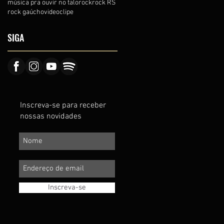
música pra ouvir no talo
rock
rock RS
rock gaúcho
videoclipe
SIGA
Inscreva-se para receber
nossas novidades
Inscreva-se