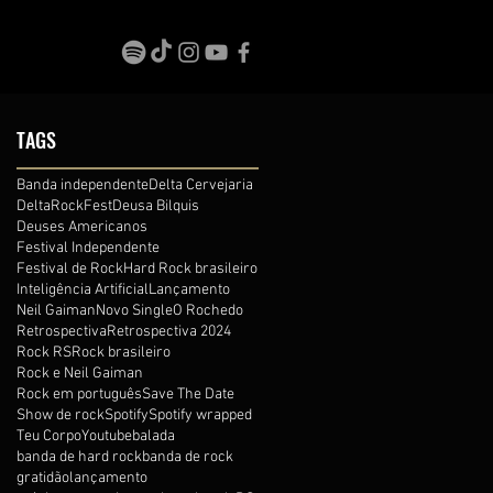
TAGS
Banda independente
Delta Cervejaria
DeltaRockFest
Deusa Bilquis
Deuses Americanos
Festival Independente
Festival de Rock
Hard Rock brasileiro
Inteligência Artificial
Lançamento
Neil Gaiman
Novo Single
O Rochedo
Retrospectiva
Retrospectiva 2024
Rock RS
Rock brasileiro
Rock e Neil Gaiman
Rock em português
Save The Date
Show de rock
Spotify
Spotify wrapped
Teu Corpo
Youtube
balada
banda de hard rock
banda de rock
gratidão
lançamento