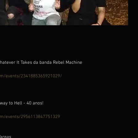
atever It Takes da banda Rebel Machine
om/events/2341885365921029/
way to Hell - 40 anos!
om/events/2956113847751329
Vargas