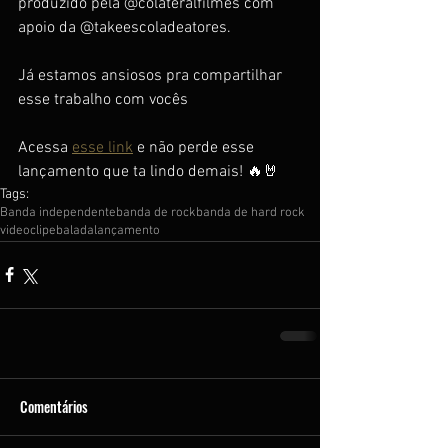
produzido pela @colateralfilmes com 
apoio da @takeescoladeatores.
Já estamos ansiosos pra compartilhar 
esse trabalho com vocês
Acessa 
esse link
 e não perde esse 
lançamento que ta lindo demais! 🔥🤘
Tags:
Banda independente
banda de rock
banda de hard rock
videoclipe
balada
lançamento
Comentários