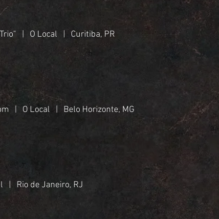
Trio" | O Local | Curitiba, PR
oom | O Local | Belo Horizonte, MG
l | Rio de Janeiro, RJ